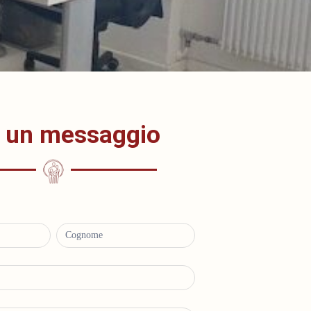
a un messaggio
N
o
m
e