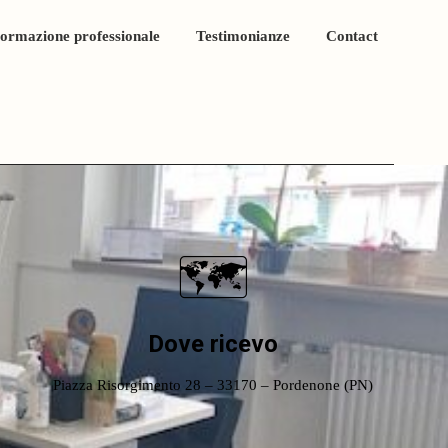
ormazione professionale
Testimonianze
Contact
🗺
Dove ricevo
Piazza Risorgimento 28 – 33170 – Pordenone (PN)