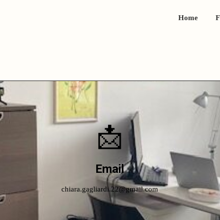
Home
F
Contatti
📩
Email
chiara.gagliardi.22@gmail.com